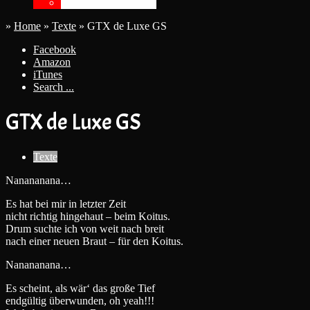
FAQ
FAQ
»
Home
»
Texte
»
GTX de Luxe GS
Facebook
Amazon
iTunes
Search ...
GTX de Luxe GS
Texte
Nanananana…
Es hat bei mir in letzter Zeit
nicht richtig hingehaut – beim Koitus.
Drum suchte ich von weit nach breit
nach einer neuen Braut – für den Koitus.
Nanananana…
Es scheint, als wär‘ das große Tief
endgültig überwunden, oh yeah!!!