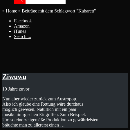
FAQ
FAQ
»
Home
»
Beiträge mit dem Schlagwort "Kabarett"
Facebook
Amazon
iTunes
Search ...
Alle Beiträge getagt mit:
"Kabarett"
Ziwuwu
10 Jahre zuvor
Nun aber wieder zurück zum Austropop.
Also ich glaube eine Rettung wäre durchaus
möglich gewesen. Natürlich mit ein paar
musikchirurgischen Eingriffen. Zum Beispiel:
Um so eine zeitgemäße Produktion zu gewährleisten
bräuchte man zu allererst einen …